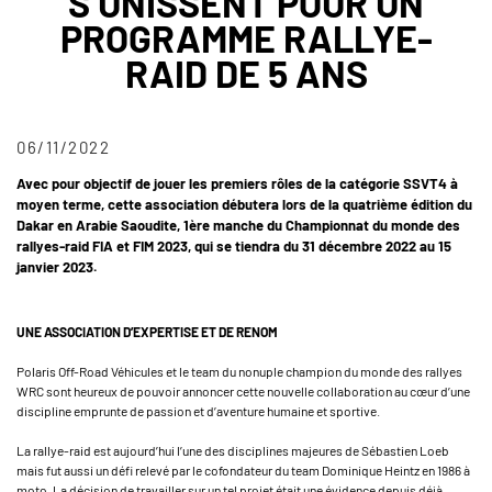
S’UNISSENT POUR UN
PROGRAMME RALLYE-
RAID DE 5 ANS
06/11/2022
Avec pour objectif de jouer les premiers rôles de la catégorie SSVT4 à
moyen terme, cette association débutera lors de la quatrième édition du
Dakar en Arabie Saoudite, 1ère manche du Championnat du monde des
rallyes-raid FIA et FIM 2023, qui se tiendra du 31 décembre 2022 au 15
janvier 2023.
UNE ASSOCIATION D’EXPERTISE ET DE RENOM
Polaris Off-Road Véhicules et le team du nonuple champion du monde des rallyes
WRC sont heureux de pouvoir annoncer cette nouvelle collaboration au cœur d’une
discipline emprunte de passion et d’aventure humaine et sportive.
La rallye-raid est aujourd’hui l’une des disciplines majeures de Sébastien Loeb
mais fut aussi un défi relevé par le cofondateur du team Dominique Heintz en 1986 à
moto. La décision de travailler sur un tel projet était une évidence depuis déjà