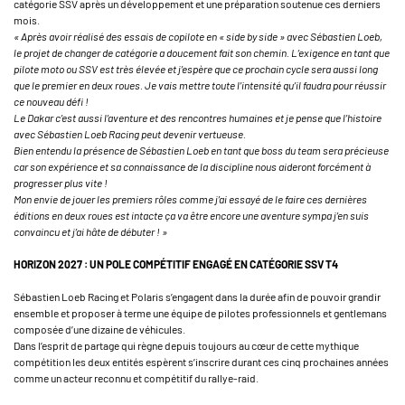
catégorie SSV après un développement et une préparation soutenue ces derniers
mois.
« Après avoir réalisé des essais de copilote en « side by side » avec Sébastien Loeb,
le projet de changer de catégorie a doucement fait son chemin. L’exigence en tant que
pilote moto ou SSV est très élevée et j’espère que ce prochain cycle sera aussi long
que le premier en deux roues. Je vais mettre toute l’intensité qu’il faudra pour réussir
ce nouveau défi !
Le Dakar c’est aussi l’aventure et des rencontres humaines et je pense que l’histoire
avec Sébastien Loeb Racing peut devenir vertueuse.
Bien entendu la présence de Sébastien Loeb en tant que boss du team sera précieuse
car son expérience et sa connaissance de la discipline nous aideront forcément à
progresser plus vite !
Mon envie de jouer les premiers rôles comme j’ai essayé de le faire ces dernières
éditions en deux roues est intacte ça va être encore une aventure sympa j’en suis
convaincu et j’ai hâte de débuter ! »
HORIZON 2027 : UN POLE COMPÉTITIF ENGAGÉ EN CATÉGORIE SSV T4
Sébastien Loeb Racing et Polaris s’engagent dans la durée afin de pouvoir grandir
ensemble et proposer à terme une équipe de pilotes professionnels et gentlemans
composée d’une dizaine de véhicules.
Dans l’esprit de partage qui règne depuis toujours au cœur de cette mythique
compétition les deux entités espèrent s’inscrire durant ces cinq prochaines années
comme un acteur reconnu et compétitif du rallye-raid.