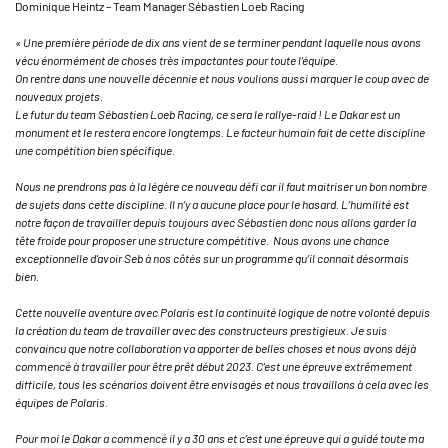
Dominique Heintz – Team Manager Sébastien Loeb Racing
« Une première période de dix ans vient de se terminer pendant laquelle nous avons
vécu énormément de choses très impactantes pour toute l’équipe.
On rentre dans une nouvelle décennie et nous voulions aussi marquer le coup avec de
nouveaux projets.
Le futur du team Sébastien Loeb Racing, ce sera le rallye-raid ! Le Dakar est un
monument et le restera encore longtemps. Le facteur humain fait de cette discipline
une compétition bien spécifique.
Nous ne prendrons pas à la légère ce nouveau défi car il faut maitriser un bon nombre
de sujets dans cette discipline. Il n’y a aucune place pour le hasard. L’humilité est
notre façon de travailler depuis toujours avec Sébastien donc nous allons garder la
tête froide pour proposer une structure compétitive. Nous avons une chance
exceptionnelle d’avoir Seb à nos côtés sur un programme qu’il connait désormais
bien.
Cette nouvelle aventure avec Polaris est la continuité logique de notre volonté depuis
la création du team de travailler avec des constructeurs prestigieux. Je suis
convaincu que notre collaboration va apporter de belles choses et nous avons déjà
commencé à travailler pour être prêt début 2023. C’est une épreuve extrêmement
difficile, tous les scénarios doivent être envisagés et nous travaillons à cela avec les
équipes de Polaris.
Pour moi le Dakar a commencé il y a 30 ans et c’est une épreuve qui a guidé toute ma