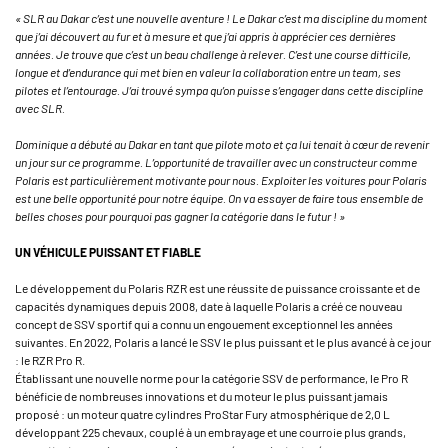
« SLR au Dakar c’est une nouvelle aventure ! Le Dakar c’est ma discipline du moment
que j’ai découvert au fur et à mesure et que j’ai appris à apprécier ces dernières
années. Je trouve que c’est un beau challenge à relever. C’est une course difficile,
longue et d’endurance qui met bien en valeur la collaboration entre un team, ses
pilotes et l’entourage. J’ai trouvé sympa qu’on puisse s’engager dans cette discipline
avec SLR.
Dominique a débuté au Dakar en tant que pilote moto et ça lui tenait à cœur de revenir
un jour sur ce programme. L’opportunité de travailler avec un constructeur comme
Polaris est particulièrement motivante pour nous. Exploiter les voitures pour Polaris
est une belle opportunité pour notre équipe. On va essayer de faire tous ensemble de
belles choses pour pourquoi pas gagner la catégorie dans le futur ! »
UN VÉHICULE PUISSANT ET FIABLE
Le développement du Polaris RZR est une réussite de puissance croissante et de
capacités dynamiques depuis 2008, date à laquelle Polaris a créé ce nouveau
concept de SSV sportif qui a connu un engouement exceptionnel les années
suivantes. En 2022, Polaris a lancé le SSV le plus puissant et le plus avancé à ce jour
: le RZR Pro R.
Établissant une nouvelle norme pour la catégorie SSV de performance, le Pro R
bénéficie de nombreuses innovations et du moteur le plus puissant jamais
proposé : un moteur quatre cylindres ProStar Fury atmosphérique de 2,0 L
développant 225 chevaux, couplé à un embrayage et une courroie plus grands,