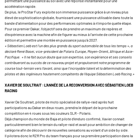
permettant une puissance au sol avec une réponse instantanée pour une
accélération rapide.
De plus, le ProStar Fury exploite son immense puissance grâce à un niveau plus
élevé de sophistication globale, fournissant une puissance utilisable dans toute la
bande d’alimentation pour des performances optimales à n’importe quelle étape.
Pour ce premier Dakar, l’objectif sera de prendre un maximum de repères et
d’expérience avec la machine afin de figurer au mieux à l’arrivée de cette prochaine
édition et permettre une montée en puissance jusqu’à 2027.
« Sébastien Loeb est l’un des plus grands du sport automobile de tous les temps », a
déclaré René Basei, vice-président de Polaris Europe, Moyen-Orient, Afrique et Asie-
Pacifique. « Il ne fait aucun doute que son expertise, son expérience et ses conseils
contribueront au succès de ce nouveau projet et propulseront notre programme de
course tout-terrain vers l’avant, ainsi que l’incroyable talent et la détermination des
pilotes et des ingénieurs hautement compétents de l’équipe Sébastien Loeb Racing.»
XAVIER DE SOULTRAIT : L’ANNÉE DE LA RECONVERSION AVEC SÉBASTIEN LOEB
RACING
Xavier De Soultrait, pilote de moto spécialisé de rallye-raid après huit
participations au Dakar en deux roues, prendra le départ de la prochaine
compétition en 4 roues sous les couleurs SLR - Polaris.
Déjà champion du monde de Baja et pilote d’enduro confirmé, Xavier connait
particulièrement bien le terrain du rallye-raid et avait pour ambition de changer de
catégorie afin de découvrir de nouvelles sensations au volant d’un side by side.
Il pilotera donc le RZR Pro du team français pour sa première participation dans la