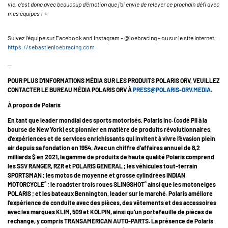
vie, c’est donc avec beaucoup d’émotion que j’ai envie de relever ce prochain défi avec
mes équipes ! »
Suivez l’équipe sur Facebook and Instagram - @loebracing – ou sur le site Internet :
https://sebastienloebracing.com
--
POUR PLUS D'INFORMATIONS MÉDIA SUR LES PRODUITS POLARIS ORV, VEUILLEZ
CONTACTER LE BUREAU MÉDIA POLARIS ORV À
PRESS@POLARIS-ORV.MEDIA
.
À propos de Polaris
En tant que leader mondial des sports motorisés, Polaris Inc. (codé PII à la
bourse de New York) est pionnier en matière de produits révolutionnaires,
d'expériences et de services enrichissants qui invitent à vivre l’évasion plein
air depuis sa fondation en 1954. Avec un chiffre d’affaires annuel de 8,2
milliards $ en 2021, la gamme de produits de haute qualité Polaris comprend
les SSV RANGER, RZR et POLARIS GENERAL ; les véhicules tout-terrain
SPORTSMAN ; les motos de moyenne et grosse cylindrées INDIAN
®
®
MOTORCYCLE
; le roadster trois roues SLINGSHOT
ainsi que les motoneiges
POLARIS ; et les bateaux Bennington, leader sur le marché. Polaris améliore
l'expérience de conduite avec des pièces, des vêtements et des accessoires
avec les marques KLIM, 509 et KOLPIN, ainsi qu'un portefeuille de pièces de
rechange, y compris TRANSAMERICAN AUTO-PARTS. La présence de Polaris