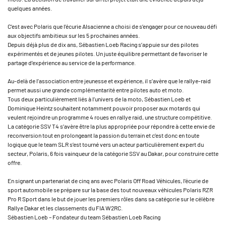
quelques années.
C’est avec Polaris que l’écurie Alsacienne a choisi de s’engager pour ce nouveau défi
aux objectifs ambitieux sur les 5 prochaines années.
Depuis déjà plus de dix ans, Sébastien Loeb Racing s’appuie sur des pilotes
expérimentés et de jeunes pilotes. Un juste équilibre permettant de favoriser le
partage d’expérience au service de la performance.
Au-delà de l’association entre jeunesse et expérience, il s’avère que le rallye-raid
permet aussi une grande complémentarité entre pilotes auto et moto.
Tous deux particulièrement liés à l’univers de la moto, Sébastien Loeb et
Dominique Heintz souhaitent notamment pouvoir proposer aux motards qui
veulent rejoindre un programme 4 roues en rallye raid, une structure compétitive.
La catégorie SSV T4 s’avère être la plus appropriée pour répondre à cette envie de
reconversion tout en prolongeant la passion du terrain et c’est donc en toute
logique que le team SLR s’est tourné vers un acteur particulièrement expert du
secteur, Polaris, 6 fois vainqueur de la catégorie SSV au Dakar, pour construire cette
offre.
En signant un partenariat de cinq ans avec Polaris Off Road Véhicules, l’écurie de
sport automobile se prépare sur la base des tout nouveaux véhicules Polaris RZR
Pro R Sport dans le but de jouer les premiers rôles dans sa catégorie sur le célèbre
Rallye Dakar et les classements du FIA W2RC.
Sébastien Loeb – Fondateur du team Sébastien Loeb Racing