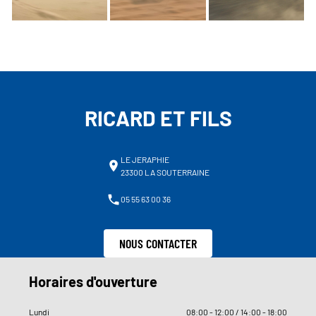
RICARD ET FILS
LE JERAPHIE
23300 LA SOUTERRAINE
05 55 63 00 36
NOUS CONTACTER
Horaires d'ouverture
Lundi
08
:
00 - 12
:
00 / 14
:
00 - 18
:
00