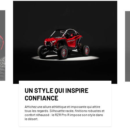
UN STYLE QUI INSPIRE
CONFIANCE
Affichez une allure athlétique et imposante qui attire
tous les regards. Silhouette racée, finitions robustes et
confort réhaussé : le RZR Pro R impose son style dans
le désert.