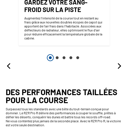
GARDEZ VOTRE SANG-
FROID SUR LA PISTE
Augmentez l’intensité de la course tout en restant au
frais grâce aux nouvelles doubles écopes de capot qui
apportent de l’air frais dans l'habitacle. Associées aux
déflecteurs de radiateur, elles optimisent le flux d’air
pour réduire efficacement la température globale de la
cabine.
DES PERFORMANCES TAILLÉES
POUR LA COURSE
Surpassez tous les standards avec une bête du tout-terrain conçue pour
dominer. Le RZR Pro R délivre des performances à couper le souffle, prêtes à
défier les déserts, conquérir les dunes et battre tous les records off-road.
Ne vous contentez plus jamais de la seconde place. Avec le RZR Pro R, la victoire
est votre seule destination.