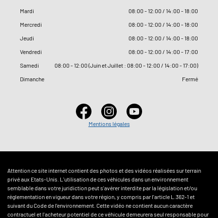
Mardi
08
:
00 - 12
:
00 / 14
:
00 - 18
:
00
Mercredi
08
:
00 - 12
:
00 / 14
:
00 - 18
:
00
Jeudi
08
:
00 - 12
:
00 / 14
:
00 - 18
:
00
Vendredi
08
:
00 - 12
:
00 / 14
:
00 - 17
:
00
Samedi
08
:
00 - 12
:
00 (Juin et Juillet : 08
:
00 - 12
:
00 / 14
:
00 - 17
:
00)
Dimanche
Fermé
Mentions légales
Attention ce site internet contient des photos et des vidéos réalisées sur terrain
privé aux Etats-Unis. L'utilisation de ces véhicules dans un environnement
semblable dans votre juridiction peut s'avérer interdite par la législation et/ou
réglementation en vigueur dans votre région, y compris par l'article L.362-1 et
suivant du Code de l'environnement. Cette vidéo ne contient aucun caractère
contractuel et l'acheteur potentiel de ce véhicule demeurera seul responsable pour